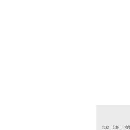
抱歉，您的 IP