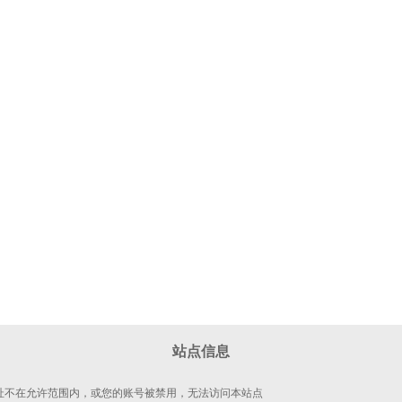
站点信息
 地址不在允许范围内，或您的账号被禁用，无法访问本站点